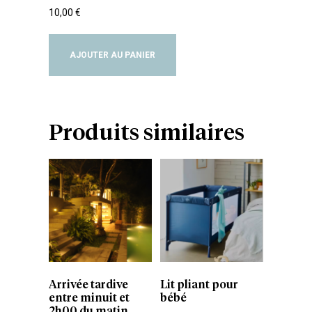
10,00
€
AJOUTER AU PANIER
Produits similaires
Arrivée tardive
Lit pliant pour
entre minuit et
bébé
2h00 du matin